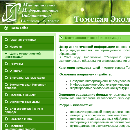
карта сайта
Центр экологической информации
Главная страница
Новости
Центр экологической информации
основан 
Центр предоставляет информационное обес
Центр экологической
образования.
информации
В 2022 году библиотеке "Северная" при
экологического образования и формирования э
Ресурсы
Категория пользователей
- жители города Т
О книгах
Основные направления работы:
Виртуальные выставки
Создание информационных ресурсов по
Информационное обеспечение непрерыв
Экологическая Интернет-
справка
Формирование экологической культуры 
Основное содержание фонда:
литература по
Полезные ссылки
промышленная экология, безопасность жизнедея
Экологические даты
Ресурсы библиотеки:
Блог любителей книг о
специализированный фонд экологическо
природе
литература по экологии Томской област
полнотекстовая база данных «Дайджест
Гостевая книга
информация по правовым аспектам экол
путеводитель по экологическим ресурс
Политика
конфиденциальности