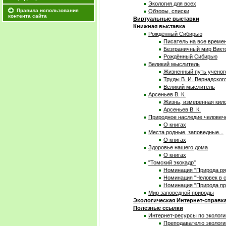
Экология для всех
Правила использования
Обзоры, списки
контента сайта
Виртуальные выставки
Книжная выставка
Рождённый Сибирью
Писатель на все време
Безграничный мир Викт
Рождённый Сибирью
Великий мыслитель
Жизненный путь ученог
Труды В. И. Вернадског
Великий мыслитель
Арсеньев В. К.
Жизнь, измеренная кил
Арсеньев В. К.
Природное наследие человеч
О книгах
Места родные, заповедные...
О книгах
Здоровье нашего дома
О книгах
"Томский экокадр"
Номинация "Природа ря
Номинация "Человек в с
Номинация "Природа пр
Мир заповедной природы
Экологическая Интернет-справк
Полезные ссылки
Интернет-ресурсы по экологи
Преподавателю экологи