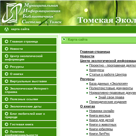
карта сайта
Карта сайта
Главная страница
Новости
Главная страница
Центр экологической
Новости
информации
Центр экологической информац
Проектно - програмная деяте
Ресурсы
Конкурсы
О книгах
Статьи о работе Центра
Ресурсы
Виртуальные выставки
База данных «Экология»
Полнотекстовые документы
Экологическая Интернет-
справка
Нормативно-правовые докум
Знай свои права
Полезные ссылки
Периодические издания
О книгах
Экологические даты
Новинки онлайн
Блог любителей книг о
Книга месяца
природе
Книги для детей
Гостевая книга
Книги о животных
Книги-юбиляры
Политика
Книги ЛитРес
конфиденциальности