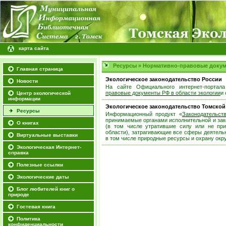
карта сайта
Ресурсы
»
Нормативно-правовые доку
Главная страница
Экологическое законодательство России
Новости
На сайте Официального интернет-портал
правовые документы РФ в области экологии
и
Центр экологической
информации
Экологическое законодательство Томской
Ресурсы
Информационный продукт «
Законодательст
принимаемые органами исполнительной и зак
О книгах
(в том числе утратившие силу или не пр
области), затрагивающие все сферы деятельн
Виртуальные выставки
в том числе
природные ресурсы и охрану ок
Экологическая Интернет-
справка
Полезные ссылки
Экологические даты
Блог любителей книг о
природе
Гостевая книга
Политика
конфиденциальности