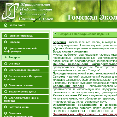
карта сайта
Ресурсы
»
Периодические издания
Главная страница
Новости
Берегиня
-
газета зеленых России, выходит в 
— подразделение Нижегородской региональ
Центр экологической
«Дронт», благотворительное некоммерческое и
информации
Вода: химия и экология
Журнал публикует оригинальные научные стать
Ресурсы
посвященные инновационным исследования
водоснабжения, водоотведения, контроля качес
О книгах
Основы безопасности жизнедеятельнос
преподавателей. Учредители: Министерство
Виртуальные выставки
чрезвычайных ситуациях "Защита"
Природа
- ежемесячный естественнонаучный 
Экологическая Интернет-
Свирель
-
детский экологический журнал для
справка
младшие школьники. Журнал рассказывает о ж
и природы. Рубрики журнала: охраняемые террит
Полезные ссылки
Справочник эколога
-
специализированны
практической и информационной поддержк
Экологические даты
различных отраслях производства, руководите
Химия и жизнь— XXI век
- научно-популярный
Блог любителей книг о
не только о химии, но и обо всем интересном, 
природе
— во всех областях естественных наук.
Экологическое образование в интерес
Гостевая книга
Межрегионального сетевого парстнёрст
ЭКОЛОГИЯ. ЗДОРОВЬЕ. БЕЗОПАСНОСТЬ»
Политика
Экологическое образование и просвещ
конфиденциальности