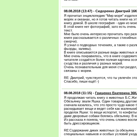
08.08.2018 (13:47) -
Сидоренко Дмитрий 16
Я прочитал энциклопедию "Мир моря" издатель
морях и океанах, но я готов читать книги на э
книгу домой. В школе география - один из мо
В этой книге нет фотографий, зато есть очен
текст.
Мне было очень интересно прочитать про разн
книге рассказывается о различных стихийных 
смерчи).
Я узнал о подводных течениях, а также о раз
фьорды, заливы).
В книге описываются разные виды животных и
Мне очень понравилось, что в книге содержи
читателя создаётся более полная картина ос
сходства и различия у разных морей.
Очень познавательным для меня стал раздел, 
связаны с морем.
RE: Дмитрий, чувствуется, что ты увлечён эт
Спасибо, пиши ещё!:-)
08.08.2018 (11:15) -
Гриценко Екатерина 36
Я продолжаю читать книгу о животных Б.С.Жит
Обезьянку звали Яшка. Один товарищ другому
сначала казалось, что это просто чудо какое-т
раскидывает вещи и ведет себя как маленьки
проделок Яшки: то вещи испортит, то конфеты 
даже дворовые собаки боялись обезьянку. В 
Из рассказа я поняла, что очень сложно воспи
быть дрессировщиком.
RE:Содержание диких животных (а обезьяна -
специальных навыков и особых условий ухода.