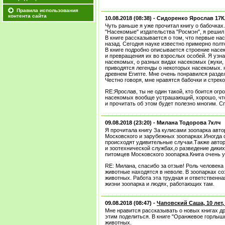
Правила использования
контента сайта
10.08.2018 (08:38) -
Сидоренко Ярослав 17
Чуть раньше я уже прочитал книгу о бабочках
"Насекомые" издательства "Росмэн", я решил 
В книге рассказывается о том, что первые н
назад. Сегодня науке известно примерно пол
В книге подробно описывается строение насе
и превращения их во взрослых особей. Я узна
насекомых, о разных видах насекомых (жуки, б
приводятся легенды о некоторых насекомых. 
древнем Египте. Мне очень понравился разде
Честно говоря, мне нравятся бабочки и стрек
RE:Ярослав, ты не один такой, кто боится огр
насекомых вообще устрашающий, хорошо, что 
и прочитать об этом будет полезно многим. С
09.08.2018 (23:20) -
Милана Тодорова 7клч
Я прочитала книгу За кулисами зоопарка авт
Московского и зарубежных зоопарках.Иногда 
происходят удивительные случаи.Также автор
и зоотехнической службах,о разведение дики
питомцев Московского зоопарка.Книга очень 
RE: Милана, спасибо за отзыв! Роль человека
животные находятся в неволе. В зоопарках с
животных. Работа эта трудная и ответственна
жизни зоопарка и людях, работающих там.
09.08.2018 (08:47) -
Чаповский Саша, 10 лет
Мне нравится рассказывать о новых книгах др
этим поделиться. В книге "Оранжевое горлышк
животных.