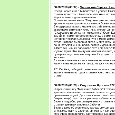
08.08.2018 (08:37) -
Чаповский Сережа, 7 ле
Среди новых книг в библиотеке я увидел Сказ
взял их почитать. Оказалось, что эта книга ка
Хорошо читать даже маленьким.
Полное название книги "Лягушка-путешественн
Кроме истории про лягушку автора Всеволода 
Заходер рассказал о маленьком зайчике по им
вырастают детеныши животных, меняется ли и
"Сказка про тигренка на подсолнухе" Юрия Ко
зимой, он помог согреться семечку, а семечко
История Николая Сладкова "Кто в моем доме ж
дупле, которое выдолбил дятел, могут жить н
соня, летучая мышь, белка-летяга и даже пче
А Виталий Бианки рассказал "Кто чем поет?" В
издают звуки. Кто-то стучит клювом как аист, к
пузырьки за ушами как лягушка. Еще дятел сту
хвостом.
А самая смешная в книге главная героиня - 
на юг - утки несли ее на палке. Когда я читаю
RE: Серёжа, тебе действительно попала в руки
замечательная история из жизни животных, 
отзыв!
08.08.2018 (08:29) -
Сидоренко Ярослав 17
Я прочитал книгу "Моя книга бабочек" Стефан
красивые и немножко легкомысленные создани
привлекают людей. До этого я знал только не
боярышница), поэтому я решил углубить свои
В книге подробно рассматривается строение 
отличия дневных и ночных бабочек.
В книге даже объясняется, как самому делать 
мне жалко ловить бабочек. Их жизнь и так оче
Мне очень понравились картинки разных видов