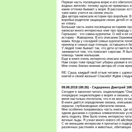
Первая часть посвящена морю и его обитате
водных жителях: почему щука не прижилась в м
какие оттенки бывают у моря. В рассказах ес
чаек-каюх учится на своем опыте.
Два автора написали истории про воробьев. В
воробьи-родители защищали своих детей от о
их отвагу.
Большая часть книги посвящена историям пр
написал много интересных книг про природу 
Горлышко - это самка куропатки. О ней и ее 
истории - Жаворонок. В его описании Оранжев
мама. Когда у соседней семьи куропаток погиб
приняла в семью еще птенцов, оставшихся б
У людей тоже бывает так, что дети остаются 
занимается тем, что помогает сиротам. Я был 
помощь таким малышам.
Еще в книге очень интересно описано изменен
Нам скоро тоже предстоит уборка урожая в о
Мне очень близко мнение автора об этом време
RE: Саша, каждый твой отзыв читаем с удово
книгой и своей жизнью! Спасибо! Ждём следу
09.08.2018 (08:26) -
Сидоренко Дмитрий 16
Сегодня я закончил читать энциклопедию "Океа
очередную энциклопедию о морях и океанах, но
меня настолько поглотила, что я не могу оста
В книге даётся определение океана, описываю
окраски, глубоководные обитатели океана.
Мне особенно понравилась часть книги, где 
одном дыхании о суровых климатических усл
жить подолгу. Мне было очень интересно чит
вечные льды. Я узнал много нового об айсбер
С не меньшим интересом я прочитал о подвод
различных растениях и животных, обитающих 