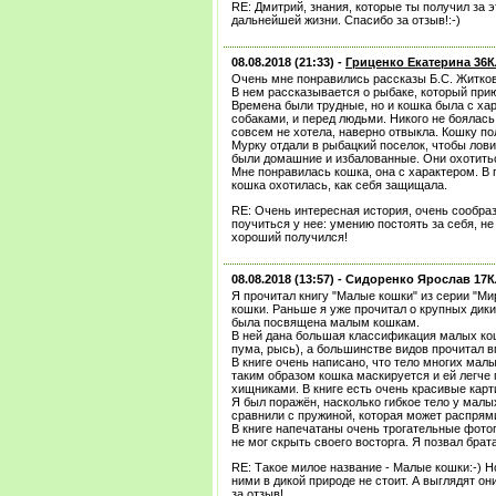
RE: Дмитрий, знания, которые ты получил за э
дальнейшей жизни. Спасибо за отзыв!:-)
08.08.2018 (21:33) -
Гриценко Екатерина 36
Очень мне понравились рассказы Б.С. Житков
В нем рассказывается о рыбаке, который при
Времена были трудные, но и кошка была с хар
собаками, и перед людьми. Никого не боялась
совсем не хотела, наверно отвыкла. Кошку по
Мурку отдали в рыбацкий поселок, чтобы лови
были домашние и избалованные. Они охотить
Мне понравилась кошка, она с характером. В
кошка охотилась, как себя защищала.
RE: Очень интересная история, очень сообра
поучиться у нее: умению постоять за себя, не
хороший получился!
08.08.2018 (13:57) -
Сидоренко Ярослав 17
Я прочитал книгу "Малые кошки" из серии "М
кошки. Раньше я уже прочитал о крупных дик
была посвящена малым кошкам.
В ней дана большая классификация малых кош
пума, рысь), а большинстве видов прочитал в
В книге очень написано, что тело многих мал
таким образом кошка маскируется и ей легче
хищниками. В книге есть очень красивые карти
Я был поражён, насколько гибкое тело у малы
сравнили с пружиной, которая может распрям
В книге напечатаны очень трогательные фото
не мог скрыть своего восторга. Я позвал брат
RE: Такое милое название - Малые кошки:-) Н
ними в дикой природе не стоит. А выглядят он
за отзыв!