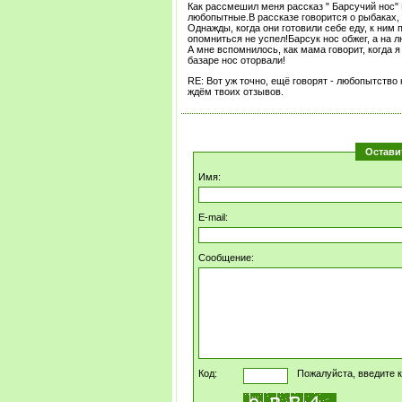
Как рассмешил меня рассказ " Барсучий нос"
любопытные.В рассказе говорится о рыбаках, 
Однажды, когда они готовили себе еду, к ним 
опомниться не успел!Барсук нос обжег, а на 
А мне вспомнилось, как мама говорит, когда 
базаре нос оторвали!
RE: Вот уж точно, ещё говорят - любопытство 
ждём твоих отзывов.
Остави
Имя:
E-mail:
Сообщение:
Код:
Пожалуйста, введите к