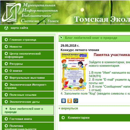
карта сайта
Блог любителей книг о природе
Главная страница
29.05.2018 г.
Новости
Конкурс летнего чтения
Центр экологической
Памятка участникам
информации
Зайдите в комментарии, в
Ресурсы
нового комментария
О книгах
1.В поле "Имя" напишите в
343КЛЧ)
Виртуальные выставки
2. В поле "E-mail" укажите
почты нет
Экологическая Интернет-
3. В поле "Сообщение" напи
справка
1 отзыв)
4. Заполните поле "Код" (введите символы с к
Полезные ссылки
Экологические даты
« вернуться
Блог любителей книг о
природе
Комментарии
Гостевая книга
Политика
конфиденциальности