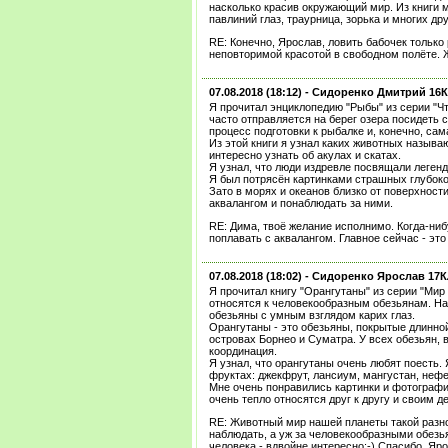
насколько красив окружающий мир. Из книги м
павлиний глаз, траурница, зорька и многих дру
RE: Конечно, Ярослав, ловить бабочек только
неповторимой красотой в свободном полёте.
07.08.2018 (18:12) -
Сидоренко Дмитрий 16
Я прочитал энциклопедию "Рыбы" из серии "Чт
часто отправляется на берег озера посидеть с
процесс подготовки к рыбалке и, конечно, сам
Из этой книги я узнал каких животных называ
интересно узнать об акулах и скатах.
Я узнал, что люди издревле посвящали легенд
Я был потрясён картинками страшных глубок
Зато в морях и океанов близко от поверхност
аквалангом и понаблюдать за ними.
RE: Дима, твоё желание исполнимо. Когда-ни
поплавать с аквалангом. Главное сейчас - это
07.08.2018 (18:02) -
Сидоренко Ярослав 17
Я прочитал книгу "Орангутаны" из серии "Мир
относятся к человекообразным обезьянам. Н
обезьяны с умным взглядом карих глаз.
Орангутаны - это обезьяны, покрытые длинной
островах Борнео и Суматра. У всех обезьян, 
координация.
Я узнал, что орангутаны очень любят поесть.
фруктах: джекфрут, лансиум, мангустан, нефе
Мне очень понравились картинки и фотограф
очень тепло относятся друг к другу и своим 
RE: Животный мир нашей планеты такой разно
наблюдать, а уж за человекообразными обезь
человека - вдвойне интересно:-) Спасибо, Яро