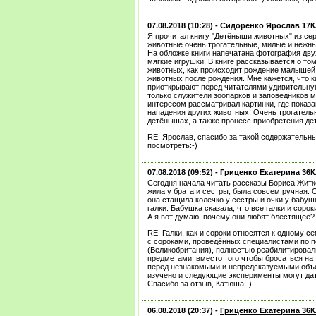
07.08.2018 (10:28) -
Сидоренко Ярослав 17
Я прочитал книгу "Детёныши животных" из се
животные очень трогательные, милые и нежн
На обложке книги напечатана фотография дв
мягкие игрушки. В книге рассказывается о том
животных, как происходит рождение малышей,
животных после рождения. Мне кажется, что к
приоткрывают перед читателями удивительн
только служители зоопарков и заповедников мо
интересом рассматривал картинки, где показ
нападения других животных. Очень трогатель
детёнышах, а также процесс приобретения д
RE: Ярослав, спасибо за такой содержательны
посмотреть:-)
07.08.2018 (09:52) -
Гриценко Екатерина 36
Сегодня начала читать рассказы Бориса Житко
жила у брата и сестры, была совсем ручная. 
она стащила колечко у сестры и очки у бабуш
галки. Бабушка сказала, что все галки и соро
А я вот думаю, почему они любят блестящее?
RE: Галки, как и сороки относятся к одному
с сороками, проведённых специалистами по 
(Великобритания), полностью реабилитировал
предметами: вместо того чтобы бросаться на 
перед незнакомыми и непредсказуемыми объек
изучено и следующие эксперименты могут дат
Спасибо за отзыв, Катюша:-)
06.08.2018 (20:37) -
Гриценко Екатерина 36