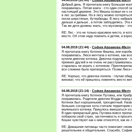
04.08.2018 (22:00) -
София Аврамова 48клч
Добрый день. Я прочитала книгу Большая мал
понравилась. Пятая книга - сто один способ з
настоящей деревне. Это Мишка позвал ее к се
в лес за грибами. Но в лесу можно потеряться
носки шерстяные, бутерброды. В лесу набрал
дальше и дальше , а потом заблудились. Эта к
Так же дети должны знать, что мухоморы - эт
RE: Лес - это не только красивое место, в ко
место. Об этом надо помнить и детям, и взро
04.08.2018 (21:44) -
София Аврамова 48клч
Я прочитала книгу Котенок Фиалка, или короб
понравилась. Люси мечтала о котенке, как все
купили девочке котенка. Девочка подумала - 
прежних друзей и не очень не расстраивалась
старалась не играть с котенком. Приотворялас
все сложнее было притворяться. Позже Люси п
RE: Хорошо, что девочка поняла - глупая оби
виноват, что ей пришлось поменять место жи
04.08.2018 (21:14) -
София Аврамова 48клч
Я прочитала книгу Котенок Пуговка, или Храбр
понравилась. Родители девочки Мэдди перед 
Котенок был хорошенький, трехцветный. Назва
больших соседских кота считали территорию 
маленького котенка. Пришлось вмешаться хозя
В один прекрасный день Пуговка вовсе пропа
поборола свой страх, застенчивость и просит
Кошки чувствуют как к ним относятся, как их 
RE: Домашние питомцы часто помогают своим 
решительнее и общительнее. Спасибо, София, 