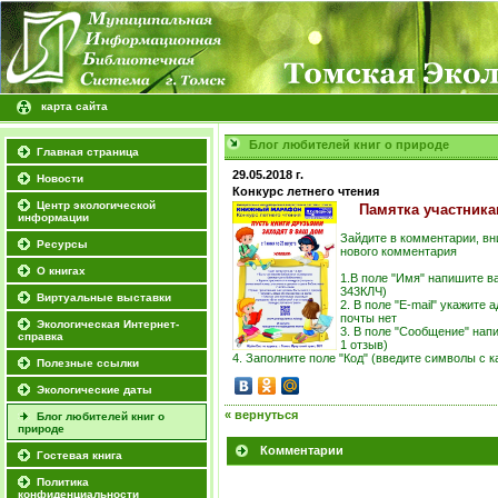
карта сайта
Блог любителей книг о природе
Главная страница
29.05.2018 г.
Новости
Конкурс летнего чтения
Центр экологической
Памятка участникам
информации
Зайдите в комментарии, в
Ресурсы
нового комментария
О книгах
1.В поле "Имя" напишите в
343КЛЧ)
Виртуальные выставки
2. В поле "E-mail" укажите
почты нет
Экологическая Интернет-
3. В поле "Сообщение" напи
справка
1 отзыв)
4. Заполните поле "Код" (введите символы с к
Полезные ссылки
Экологические даты
« вернуться
Блог любителей книг о
природе
Комментарии
Гостевая книга
Политика
конфиденциальности