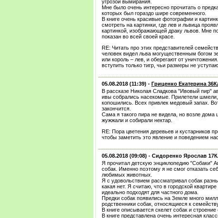
угрозой вымирания.
Мне было очень интересно прочитать о предк
которых был гораздо шире современного.
В книге очень красивые фотографии и картин
смотреть на картинки, где лев и львица прояв
картинкой, изображающей драку львов. Мне по
показан во всей своей красе.
RE: Читать про этих представителей семейст
человек видел льва могущественным богом зе
или король – лев, и оберегают от уничтожени
вступить только тигр, чьи размеры не уступа
05.08.2018 (11:39) -
Гриценко Екатерина 36
В рассказе Николая Сладкова "Ивовый пир" ав
ивы собрались насекомые. Прилетели шмели, 
копошились. Всех привлек медовый запах. Вот 
закончится.
Сама я такого пира не видела, но возле дома
жужжали и собирали нектар.
RE: Пора цветения деревьев и кустарников п
чтобы заметить это явление и поведением нас
05.08.2018 (09:08) -
Сидоренко Ярослав 17
Я прочитал детскую энциклопедию "Собаки" А
собак. Именно поэтому я не смог отказать се
любимых животных.
Я с удовольствием рассматривал собак разных
какая нет. Я считаю, что в городской квартир
идеально подходят для частного дома.
Предки собак появились на Земле много милл
родственники собак, относящиеся к семейству
В книге описывается скелет собак и строение 
В книге представлена очень интересная класс