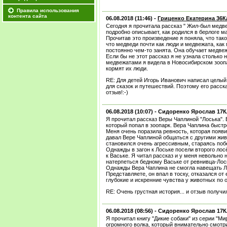
Правила использования
контента сайта
06.08.2018 (11:46) -
Гриценко Екатерина 36
Сегодня я прочитала рассказ " Жил-был медве
подробно описывает, как родился в берлоге ма
Прочитав это произведение я поняла, что так
что медведи почти как люди и медвежата, как
постоянно чем-то занята. Она обучает медвежа
Если бы не этот рассказ я не узнала столько 
медвежатами я видела в Новосибирском зоопа
кормят их люди.
RE: Для детей Игорь Иванович написал целый
для сказок и путешествий. Поэтому его расск
отзыв!:-)
06.08.2018 (10:07) -
Сидоренко Ярослав 17
Я прочитал рассказ Веры Чаплиной "Лоська".
который попал в зоопарк. Вера Чаплина быстр
Меня очень поразила ревность, которая появи
давал Вере Чаплиной общаться с другими жив
становился очень агрессивным, стараясь побе
Однажды в загон к Лоське посели второго лос
к Ваське. Я читал рассказ и у меня невольно
натерпеться бедному Ваське от ревнивца-Лос
Однажды Вера Чаплина не смогла навещать Ло
Представляете, он впал в тоску, отказался от
глубокие и искренние чувства у животных по
RE: Очень грустная история... и отзыв получ
06.08.2018 (08:56) -
Сидоренко Ярослав 17
Я прочитал книгу "Дикие собаки" из серии "М
огромного волка, который внимательно смотри