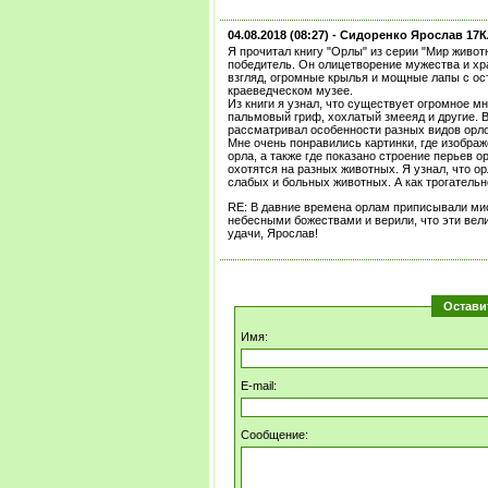
04.08.2018 (08:27) -
Сидоренко Ярослав 17
Я прочитал книгу "Орлы" из серии "Мир живот
победитель. Он олицетворение мужества и хра
взгляд, огромные крылья и мощные лапы с ос
краеведческом музее.
Из книги я узнал, что существует огромное м
пальмовый гриф, хохлатый змееяд и другие. В
рассматривал особенности разных видов орл
Мне очень понравились картинки, где изображ
орла, а также где показано строение перьев о
охотятся на разных животных. Я узнал, что о
слабых и больных животных. А как трогательн
RE: В давние времена орлам приписывали мис
небесными божествами и верили, что эти вел
удачи, Ярослав!
Остави
Имя:
E-mail:
Сообщение: