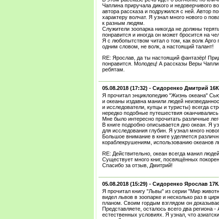
Чаплина приручала дикого и недоверчивого во
автора рассказа и подружился с ней. Автор п
характеру волчат. Я узнал много нового о пов
к разным людям.
Служители зоопарка никогда не должны терят
понравится и иногда он может бросится на че
Я с любопытством читал о том, как волк Арго
одним словом, не волк, а настоящий талант!
RE: Ярослав, да ты настоящий фантазёр! При
понравится. Молодец! А рассказы Веры Чапли
ребятам.
05.08.2018 (17:32) -
Сидоренко Дмитрий 16
Я прочитал энциклопедию "Жизнь океана" Сью
и океаны издавна манили людей неизведанно
и исследователи, купцы и туристы) всегда ст
нередко подобные путешествия оканчивались 
Мне было интересно прочитать различные лег
В книге подробно описывается дно океан. Я у
для исследования глубин. Я узнал много ново
Большое внимание в книге уделяется различн
кораблекрушениям, использованию океанов л
RE: Действительно, океан всегда манил люде
Существует много книг, посвящённых покоре
Спасибо за отзыв, Дмитрий!
05.08.2018 (15:29) -
Сидоренко Ярослав 17
Я прочитал книгу "Львы" из серии "Мир живот
видел львов в зоопарке и несколько раз в цир
планом. Своим гордым взглядом он доказывает
Представляете, осталось всего два региона - 
естественных условиях. Я узнал, что азиатс