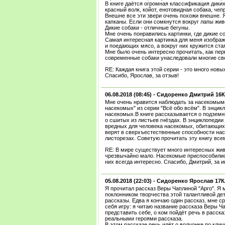
В книге даётся огромная классификация диких
красный волк, койот, енотовидная собака, чеп
Внешне все эти звери очень похожи внешне. Я
капканы. Если они сомкнутся вокруг лапы жив
Дикие собаки - отличные бегуны.
Мне очень понравились картинки, где дикие с
Самая интересная картинка для меня изображ
и поедающих мясо, а вокруг них кружится ста
Мне было очень интересно прочитать, как пер
современные собаки унаследовали многие сво
RE: Каждая книга этой серии - это много нов
Спасибо, Ярослав, за отзыв!
06.08.2018 (08:45) -
Сидоренко Дмитрий 16
Мне очень нравится наблюдать за насекомыми
насекомых" из серии "Всё обо всём". В энци
насекомых.В книге рассказывается о подземн
о сшитых из листьев гнёздах. В энциклопедии
вредных для человека насекомых, обитающих
верят в сверхъестественные способности на
листорезах. Советую прочитать эту книгу все
RE: В мире существует много интересных жив
чрезвычайно мало. Насекомые приспособилис
них всегда интересно. Спасибо, Дмитрий, за и
05.08.2018 (22:03) -
Сидоренко Ярослав 17
Я прочитал рассказ Веры Чаплиной "Арго". Я м
поклонником творчества этой талантливой де
рассказы. Едва я кончаю один рассказ, мне с
себя игру: я читаю название рассказа Веры Ч
представить себе, о ком пойдёт речь в расск
реальными героями рассказа.
В этом рассказе речь идёт о волчонке по клич