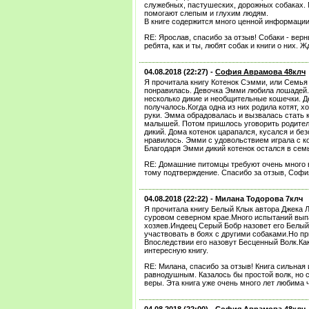
служебных, пастушеских, дорожных собаках. 
помогают слепым и глухим людям.
В книге содержится много ценной информации
RE: Ярослав, спасибо за отзыв! Собаки - ве
ребята, как и ты, любят собак и книги о них.
04.08.2018 (22:27) -
София Аврамова 48клч
Я прочитала книгу Котенок Сэмми, или Семья 
понравилась. Девочка Эмми любила лошадей.
несколько дикие и необщительные кошечки. Д
получалось.Когда одна из них родила котят,
руки. Эмма обрадовалась и вызвалась стать 
малышей. Потом пришлось уговорить родителе
дикий. Дома котенок царапался, кусался и бе
нравилось. Эмми с удовольствием играла с к
Благодаря Эмми дикий котенок остался в сем
RE: Домашние питомцы требуют очень много в
тому подтверждение. Спасибо за отзыв, София
04.08.2018 (22:22) -
Милана Тодорова 7клч
Я прочитала книгу Белый Клык автора Джека 
суровом северном крае.Много испытаний выпа
хозяев.Индеец Серый Бобр назовет его Белый 
участвовать в боях с другими собаками.Но пр
Впоследствии его назовут Бесценный Волк.Как
интересную книгу.
RE: Милана, спасибо за отзыв! Книга сильная 
равнодушным. Казалось бы простой волк, но с
веры. Эта книга уже очень много лет любима 